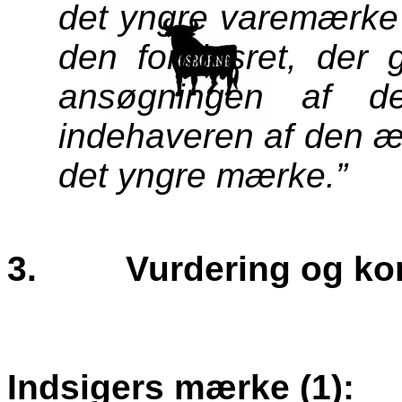
det yngre varemærke e
den fortrinsret, der 
ansøgningen af d
indehaveren af den æl
det yngre mærke.”
3.
Vurdering og ko
Indsigers mærke (1):