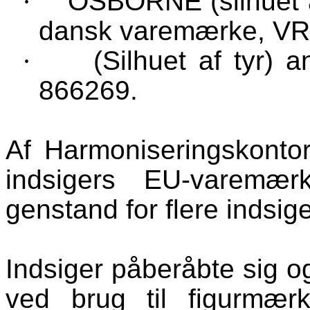
·
OSBORNE (silhuet af
dansk varemærke, VR
·
(Silhuet af tyr)
866269
.
Af Harmoniseringskontor
indsigers EU-varemæ
genstand for flere indsige
Indsiger påberåbte sig og
ved brug til figurmærke