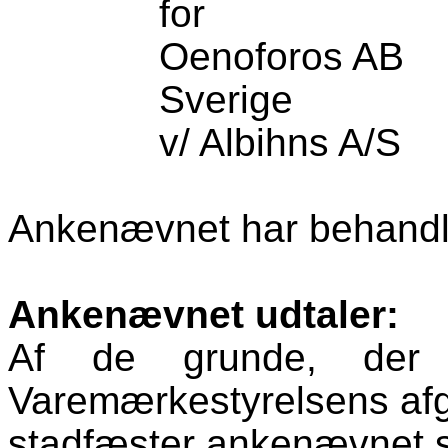
for
Oenoforos
AB
Sverige
v/
Albihns
A/S
Ankenævnet har behandlet
Ankenævnet udtaler:
Af de grunde, der 
Varemærkestyrelsens afg
stadfæster ankenævnet s