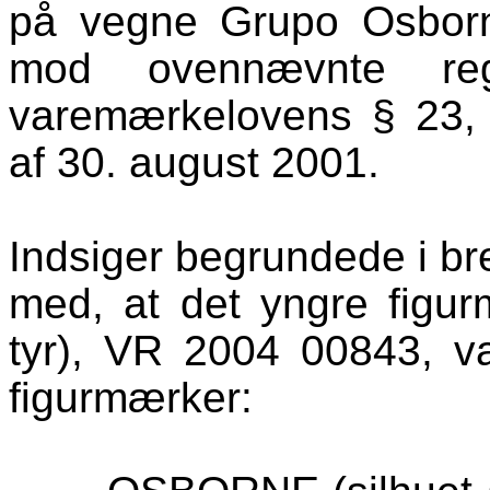
på vegne
Grupo
Osbor
mod ovennævnte regis
varemærkelovens § 23, j
af 30. august 2001.
Indsiger begrundede i br
med, at det yngre figu
tyr), VR 2004 00843, va
figurmærker: