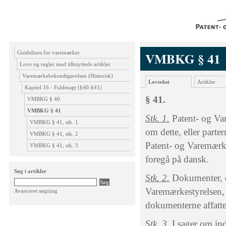
Guidelines for varemærker
VMBKG § 41
Love og regler med tilknyttede artikler
Varemærkebekendtgørelsen (Historisk)
Lovtekst
Artikler
Kapitel 16 - Fuldmagt (§40-§41)
§ 41.
VMBKG § 40
VMBKG § 41
Stk. 1.
Patent- og Va
VMBKG § 41, stk. 1
om dette, eller part
VMBKG § 41, stk. 2
Patent- og Varemærkes
VMBKG § 41, stk. 3
foregå på dansk.
Søg i artikler
Stk. 2.
Dokumenter, d
Varemærkestyrelsen, 
Avanceret søgning
dokumenterne affattet
Stk. 3.
I sager om ind