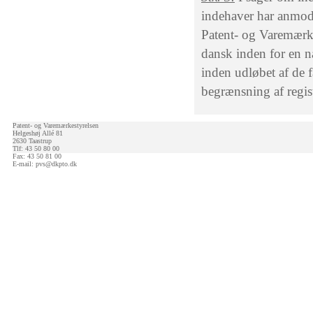
indehaver har anmode
Patent- og Varemærke
dansk inden for en næ
inden udløbet af de f
begrænsning af regis
Patent- og Varemærkestyrelsen
Helgeshøj Allé 81
2630 Taastrup
Tlf: 43 50 80 00
Fax: 43 50 81 00
E-mail:
pvs@dkpto.dk