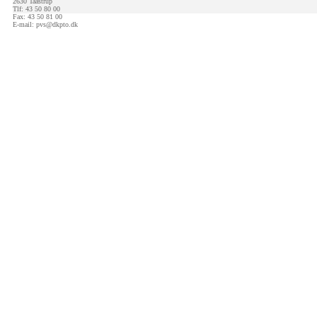
2630 Taastrup
Tlf: 43 50 80 00
Fax: 43 50 81 00
E-mail:
pvs@dkpto.dk