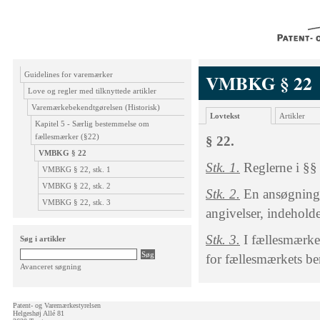
Guidelines for varemærker
VMBKG § 22
Love og regler med tilknyttede artikler
Varemærkebekendtgørelsen (Historisk)
Lovtekst
Artikler
Kapitel 5 - Særlig bestemmelse om
fællesmærker (§22)
§ 22.
VMBKG § 22
Stk. 1.
Reglerne i §§
VMBKG § 22, stk. 1
VMBKG § 22, stk. 2
Stk. 2.
En ansøgning o
VMBKG § 22, stk. 3
angivelser, indeholde
Stk. 3.
I fællesmærker
Søg i artikler
for fællesmærkets ben
Avanceret søgning
Patent- og Varemærkestyrelsen
Helgeshøj Allé 81