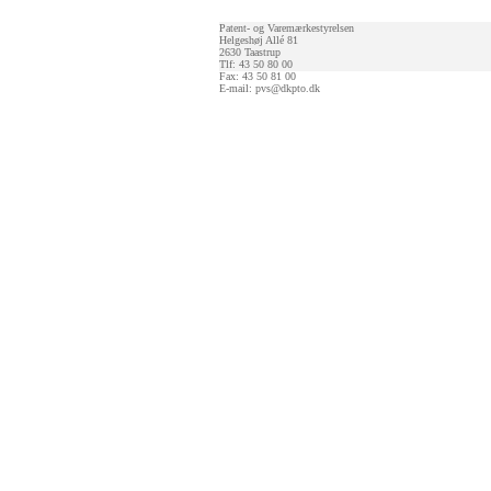
Patent- og Varemærkestyrelsen
Helgeshøj Allé 81
2630 Taastrup
Tlf: 43 50 80 00
Fax: 43 50 81 00
E-mail:
pvs@dkpto.dk