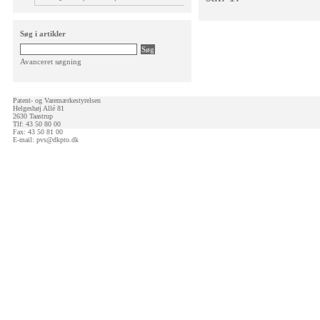
Søg i artikler
Avanceret søgning
Patent- og Varemærkestyrelsen
Helgeshøj Allé 81
2630 Taastrup
Tlf: 43 50 80 00
Fax: 43 50 81 00
E-mail:
pvs@dkpto.dk