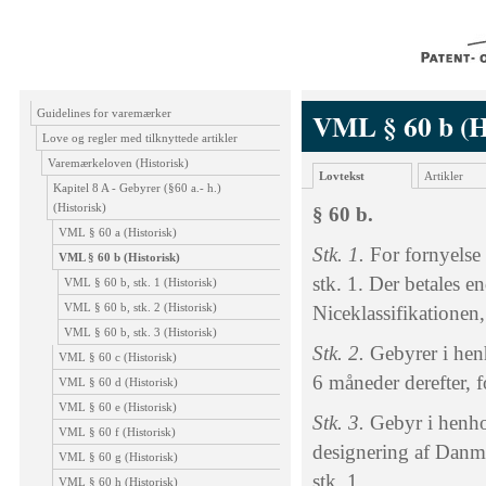
Guidelines for varemærker
VML § 60 b (H
Love og regler med tilknyttede artikler
Varemærkeloven (Historisk)
Lovtekst
Artikler
Kapitel 8 A - Gebyrer (§60 a.- h.)
(Historisk)
§ 60 b.
VML § 60 a (Historisk)
Stk. 1.
For fornyelse 
VML § 60 b (Historisk)
stk. 1. Der betales e
VML § 60 b, stk. 1 (Historisk)
VML § 60 b, stk. 2 (Historisk)
Niceklassifikationen, 
VML § 60 b, stk. 3 (Historisk)
Stk. 2.
Gebyrer i henho
VML § 60 c (Historisk)
6 måneder derefter, 
VML § 60 d (Historisk)
VML § 60 e (Historisk)
Stk. 3.
Gebyr i henhol
VML § 60 f (Historisk)
designering af Danma
VML § 60 g (Historisk)
stk. 1.
VML § 60 h (Historisk)