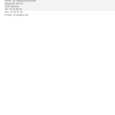
Patent- og Varemærkestyrelsen
Helgeshøj Allé 81
2630 Taastrup
Tlf: 43 50 80 00
Fax: 43 50 81 00
E-mail:
pvs@dkpto.dk