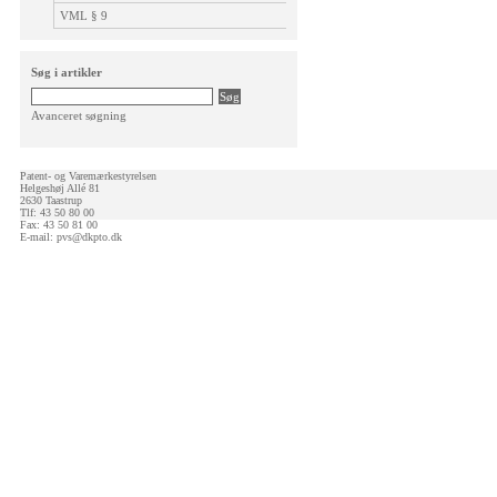
VML § 9
Søg i artikler
Avanceret søgning
Patent- og Varemærkestyrelsen
Helgeshøj Allé 81
2630 Taastrup
Tlf: 43 50 80 00
Fax: 43 50 81 00
E-mail:
pvs@dkpto.dk