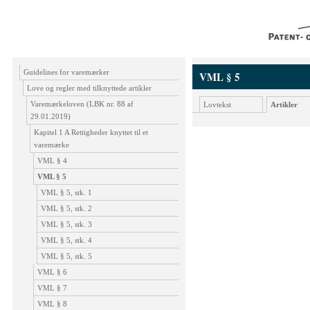
Guidelines for varemærker
VML § 5
Love og regler med tilknyttede artikler
Varemærkeloven (LBK nr. 88 af
Lovtekst
Artikler
29.01.2019)
Kapitel 1 A Rettigheder knyttet til et
varemærke
VML § 4
VML § 5
VML § 5, stk. 1
VML § 5, stk. 2
VML § 5, stk. 3
VML § 5, stk. 4
VML § 5, stk. 5
VML § 6
VML § 7
VML § 8