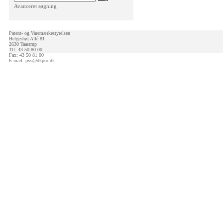
Avanceret søgning
Patent- og Varemærkestyrelsen
Helgeshøj Allé 81
2630 Taastrup
Tlf: 43 50 80 00
Fax: 43 50 81 00
E-mail:
pvs@dkpto.dk