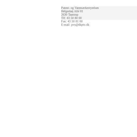
Patent- og Varemærkestyrelsen
Helgeshøj Allé 81
2630 Taastrup
Tlf: 43 50 80 00
Fax: 43 50 81 00
E-mail:
pvs@dkpto.dk