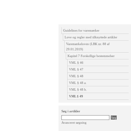
Guidelines for varemærker
Love og regler med tilknyttede artikler
Varemærkeloven (LBK nr. 88 af
29.01.2019)
Kapitel 7 Forskellige bestemmelser
VML § 46
VML § 47
VML § 48
VML § 48 a.
VML § 48 b.
VML § 49
Søg i artikler
Avanceret søgning