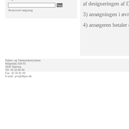
af designeringen af
Avanceret søgning
3) ansøgningen i øv
4) ansøgeren betaler 
Patent- og Varemærkestyrelsen
Helgeshøj Allé 81
2630 Taastrup
Tlf: 43 50 80 00
Fax: 43 50 81 00
E-mail:
pvs@dkpto.dk