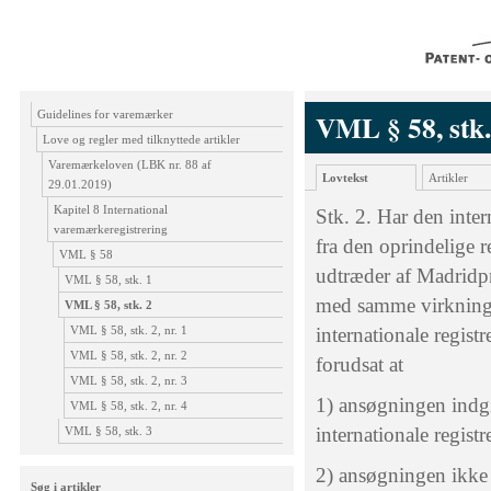
Guidelines for varemærker
VML § 58, stk.
Love og regler med tilknyttede artikler
Varemærkeloven (LBK nr. 88 af
Lovtekst
Artikler
29.01.2019)
Kapitel 8 International
Stk. 2. Har den inte
varemærkeregistrering
fra den oprindelige r
VML § 58
udtræder af Madridp
VML § 58, stk. 1
med samme virkning,
VML § 58, stk. 2
VML § 58, stk. 2, nr. 1
internationale regist
VML § 58, stk. 2, nr. 2
forudsat at
VML § 58, stk. 2, nr. 3
1) ansøgningen indgi
VML § 58, stk. 2, nr. 4
internationale registr
VML § 58, stk. 3
2) ansøgningen ikke o
Søg i artikler