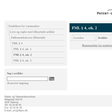
Guidelines for varemærker
FML § 4, stk. 2
Love og regler med tilknyttede artikler
Fællesmærkeloven (Historisk)
Lovtekst
Artikler
FML § 4
Bestemmelser for mærkets
FML § 4, stk. 1
FML § 4, stk. 2
FML § 4, stk. 3
Søg i artikler
Avanceret søgning
Patent- og Varemærkestyrelsen
Helgeshøj Allé 81
2630 Taastrup
Tlf: 43 50 80 00
Fax: 43 50 81 00
E-mail:
pvs@dkpto.dk