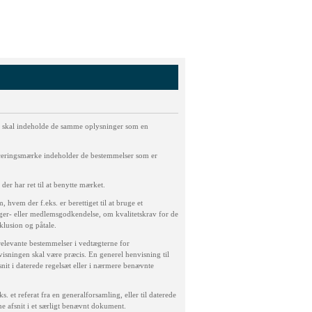
rke skal indeholde de samme oplysninger som en
ificeringsmærke indeholder de bestemmelser som er
er har ret til at benytte mærket.
hvem der f.eks. er berettiget til at bruge et
uger- eller medlemsgodkendelse, om kvalitetskrav for de
klusion og påtale.
 relevante bestemmelser i vedtægterne for
sningen skal være præcis. En generel henvisning til
snit i daterede regelsæt eller i nærmere benævnte
ks. et referat fra en generalforsamling, eller til daterede
ne afsnit i et særligt benævnt dokument.