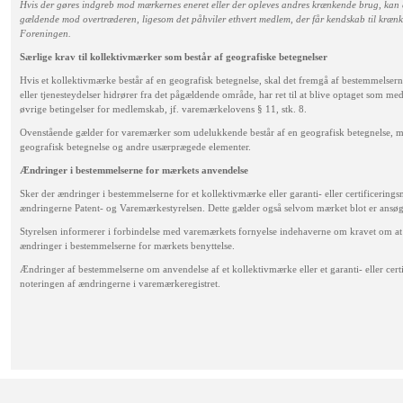
Hvis der gøres indgreb mod mærkernes eneret eller der opleves andres krænkende brug, kan 
gældende mod overtræderen, ligesom det påhviler ethvert medlem, der får kendskab til krænkel
Foreningen.
Særlige krav til kollektivmærker som består af geografiske betegnelser
Hvis et kollektivmærke består af en geografisk betegnelse, skal det fremgå af bestemmelsern
eller tjenesteydelser hidrører fra det pågældende område, har ret til at blive optaget som m
øvrige betingelser for medlemskab, jf. varemærkelovens § 11, stk. 8.
Ovenstående gælder for varemærker som udelukkende består af en geografisk betegnelse, 
geografisk betegnelse og andre usærprægede elementer.
Ændringer i bestemmelserne for mærkets anvendelse
Sker der ændringer i bestemmelserne for et kollektivmærke eller garanti- eller certificerin
ændringerne Patent- og Varemærkestyrelsen. Dette gælder også selvom mærket blot er ansøg
Styrelsen informerer i forbindelse med varemærkets fornyelse indehaverne om kravet om at
ændringer i bestemmelserne for mærkets benyttelse.
Ændringer af bestemmelserne om anvendelse af et kollektivmærke eller et garanti- eller certi
noteringen af ændringerne i varemærkeregistret.