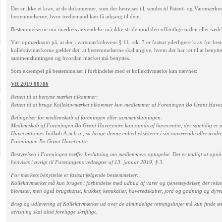
Det er ikke et krav, at de dokumenter, som der henvises til, sendes til Patent- og Varemærke
bestemmelserne, hvor tredjemand kan få adgang til dem.
Bestemmelserne om mærkets anvendelse må ikke stride mod den offentlige orden eller sæde
Vær opmærksom på, at der i varemærkelovens § 11, stk. 7 er fastsat yderligere krav for best
kollektivmærkerne gælder det, at bestemmelserne skal angive, hvem der har ret til at benyt
sammenslutningen og hvordan mærket må benyttes.
Som eksempel på bestemmelser i forbindelse med et kollektivmærke kan nævnes:
VR 2019 00786
Retten til at benytte mærket tilkommer:
Retten til at bruge Kollektivmærket tilkommer kun medlemmer af Foreningen Bo Grønt Havec
Betingelser for medlemskab af foreningen eller sammenslutningen:
Medlemskab af Foreningen Bo Grønt Havecentre kan opnås af havecentre, der samtidig er a
Havecentrenes Indkøb A.m.b.a., så længe denne enhed eksisterer i sin nuværende eller ændr
Foreningen Bo Grønt Havecentre.
Bestyrelsen i Foreningen træffer beslutning om medlemmers optagelse. Det er muligt at opnå
henvises i øvrigt til Foreningens vedtægter af 13. januar 2019, § 3.
For mærkets benyttelse er fastsat følgende bestemmelser:
Kollektivmærket må kun bruges i forbindelse med udbud af varer og tjenesteydelser, der relat
blomster, men også brugskunst, krukker, kemikalier, haveredskaber, jord og gødning og dyr
Brug og udlevering af Kollektivmærket ud over de almindelige retningslinjer må kun finde ste
afvisning skal altid foreligge skriftligt.