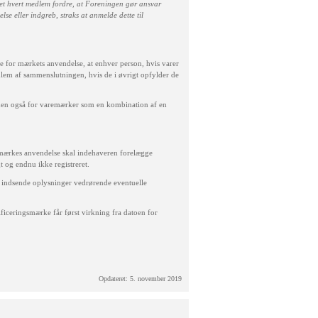
et hvert medlem fordre, at Foreningen gør ansvar
se eller indgreb, straks at anmelde dette til
e for mærkets anvendelse, at enhver person, hvis varer
edlem af sammenslutningen, hvis de i øvrigt opfylder de
men også for varemærker som en kombination af en
gsmærkes anvendelse skal indehaveren forelægge
t og endnu ikke registreret.
 indsende oplysninger vedrørende eventuelle
ficeringsmærke får først virkning fra datoen for
Opdateret: 5. november 2019