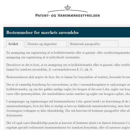
Bestemmelser for mærkets anvendelse
Artikel
Domme og afgørelser
Relaterede paragraffer
En ansøgning om registrering af et kollektivmærke eller et garanti- eller certificeringsmæ
ansøgning om registrering af et individuelt varemærke.
Derudover er det et krav, at en ansøgning om et kollektivmærke eller et garanti- eller cert
fastsat for mærkets anvendelse, jf. varemærkelovens § 11, stk. 6.
Bestemmelserne skal angive de krav der er fastsat for benyttelsen af mærket, herunder hvem d
Det er af væsentlig betydning for omverdenen, at der i varemærkeregistret er oplysninger om, 
kollektivmærke, og om der gælder særlige regler for brugen af det som f.eks. regler om br
varer eller tjenesteydelser, der markedsføres under mærket og regler om brugens ophør, eks
I ansøgninger og registreringer må bestemmelserne f.eks. gerne bestå i en henvisning til de
sammenslutningen, hvis det ikke er muligt at lave en dækkende sammenskrivning, men henvi
foreningens vedtægter er ikke tilstrækkelig. Der må henvises til bestemte paragraffer eller af
dokumenter.
Det vil også være tilstrækkeligt præcist at henvise til bestemte afsnit i et dateret dokument f.e
regelsæt specielt vedrørende bestemmelserne for mærkets benyttelse, eller til nærmere angiv