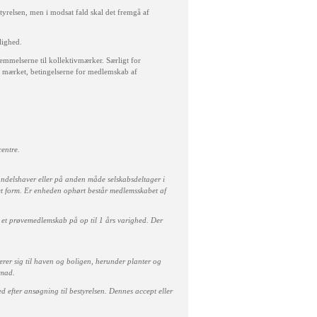
styrelsen, men i modsat fald skal det fremgå af
lighed.
emmelserne til kollektivmærker. Særligt for
te mærket, betingelserne for medlemskab af
entre.
ndelshaver eller på anden måde selskabsdeltager i
et form. Er enheden ophørt består medlemsskabet af
 et prøvemedlemskab på op til 1 års varighed. Der
erer sig til haven og boligen, herunder planter og
emad.
d efter ansøgning til bestyrelsen. Dennes accept eller