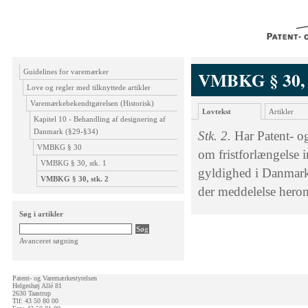
Guidelines for varemærker
VMBKG § 30, s
Love og regler med tilknyttede artikler
Varemærkebekendtgørelsen (Historisk)
Lovtekst
Artikler
Kapitel 10 - Behandling af designering af
Danmark (§29-§34)
Stk. 2.
Har Patent- o
VMBKG § 30
om fristforlængelse in
VMBKG § 30, stk. 1
gyldighed i Danmark h
VMBKG § 30, stk. 2
der meddelelse herom
Søg i artikler
Avanceret søgning
Patent- og Varemærkestyrelsen
Helgeshøj Allé 81
2630 Taastrup
Tlf: 43 50 80 00