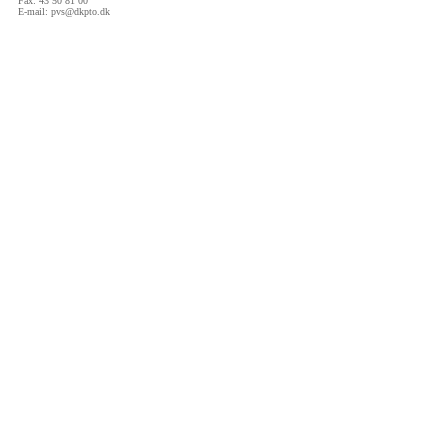
Fax: 43 50 81 00
E-mail:
pvs@dkpto.dk