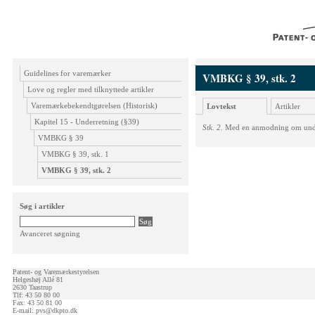
Guidelines for varemærker
VMBKG § 39, stk. 2
Love og regler med tilknyttede artikler
Varemærkebekendtgørelsen (Historisk)
Lovtekst
Artikler
Kapitel 15 - Underretning (§39)
Stk. 2.
Med en anmodning om underre
VMBKG § 39
VMBKG § 39, stk. 1
VMBKG § 39, stk. 2
Søg i artikler
Avanceret søgning
Patent- og Varemærkestyrelsen
Helgeshøj Allé 81
2630 Taastrup
Tlf: 43 50 80 00
Fax: 43 50 81 00
E-mail:
pvs@dkpto.dk