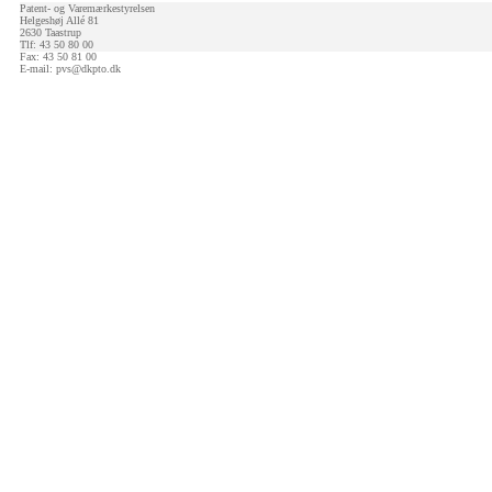
Patent- og Varemærkestyrelsen
Helgeshøj Allé 81
2630 Taastrup
Tlf: 43 50 80 00
Fax: 43 50 81 00
E-mail:
pvs@dkpto.dk