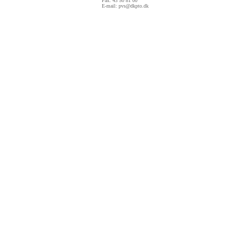
Fax: 43 50 81 00
E-mail:
pvs@dkpto.dk