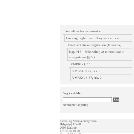
Guidelines for varemærker
Love og regler med tilknyttede artikler
Varemærkebekendtgørelsen (Historisk)
Kapitel 8 - Behandling af internationale
ansøgninger (§27)
VMBKG § 27
VMBKG § 27, stk. 1
VMBKG § 27, stk. 2
Søg i artikler
Avanceret søgning
Patent- og Varemærkestyrelsen
Helgeshøj Allé 81
2630 Taastrup
Tlf: 43 50 80 00