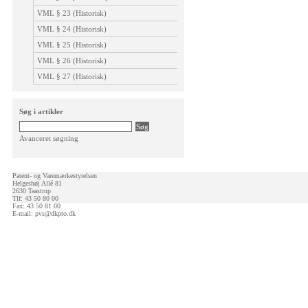
VML § 23 (Historisk)
VML § 24 (Historisk)
VML § 25 (Historisk)
VML § 26 (Historisk)
VML § 27 (Historisk)
Søg i artikler
Avanceret søgning
Patent- og Varemærkestyrelsen
Helgeshøj Allé 81
2630 Taastrup
Tlf: 43 50 80 00
Fax: 43 50 81 00
E-mail:
pvs@dkpto.dk