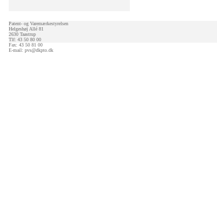
Patent- og Varemærkestyrelsen
Helgeshøj Allé 81
2630 Taastrup
Tlf: 43 50 80 00
Fax: 43 50 81 00
E-mail:
pvs@dkpto.dk