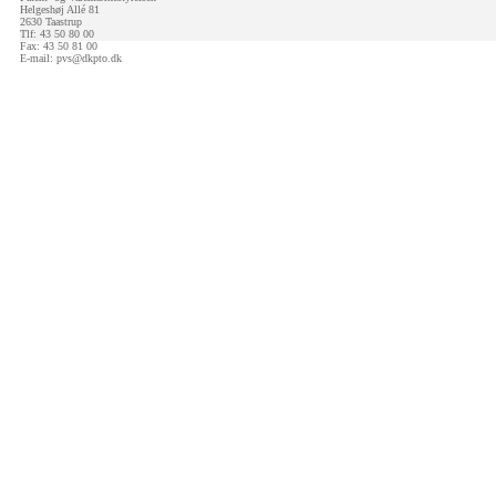
Helgeshøj Allé 81
2630 Taastrup
Tlf: 43 50 80 00
Fax: 43 50 81 00
E-mail:
pvs@dkpto.dk