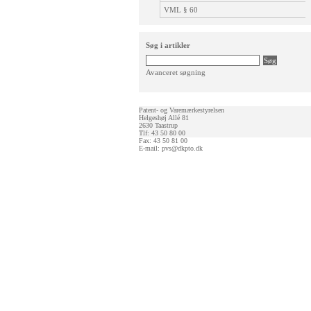
VML § 60
Søg i artikler
Avanceret søgning
Patent- og Varemærkestyrelsen
Helgeshøj Allé 81
2630 Taastrup
Tlf: 43 50 80 00
Fax: 43 50 81 00
E-mail:
pvs@dkpto.dk