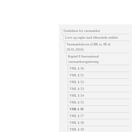
Guidelines for varemærker
Love og regler med tilknyttede artikler
Varemærkeloven (LBK nr. 88 af
29.01.2019)
Kapitel 8 International
varemærkeregistrering
VML § 50
VML § 51
VML § 52
VML § 53
VML § 54
VML § 55
VML § 56
VML § 57
VML § 58
VML § 59