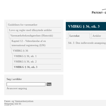
Guidelines for varemærker
VMBKG § 36, stk. 3
Love og regler med tilknyttede artikler
Varemærkebekendtgørelsen (Historisk)
Lovtekst
Artikler
Kapitel 12 - Videreførelse af en
Stk. 3.
Den indleverede ansøgning b
international registrering (§36)
VMBKG § 36
VMBKG § 36, stk. 1
VMBKG § 36, stk. 2
VMBKG § 36, stk. 3
Søg i artikler
Avanceret søgning
Patent- og Varemærkestyrelsen
Helgeshøj Allé 81