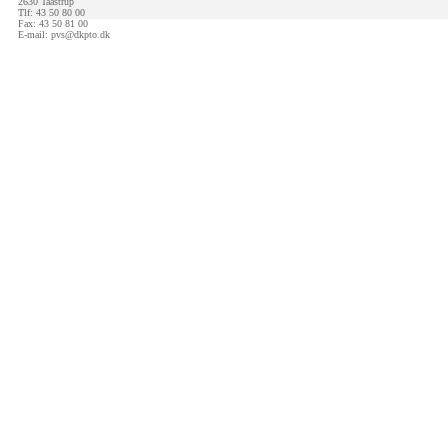
2630 Taastrup
Tlf: 43 50 80 00
Fax: 43 50 81 00
E-mail:
pvs@dkpto.dk