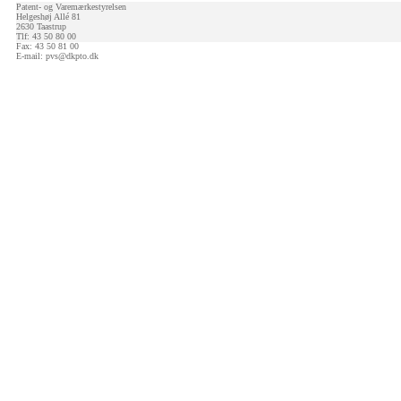
Patent- og Varemærkestyrelsen
Helgeshøj Allé 81
2630 Taastrup
Tlf: 43 50 80 00
Fax: 43 50 81 00
E-mail:
pvs@dkpto.dk