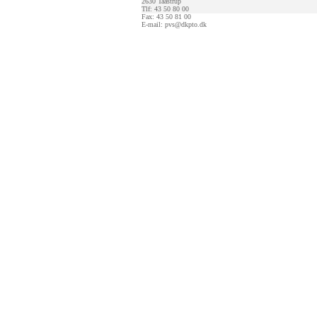
2630 Taastrup
Tlf: 43 50 80 00
Fax: 43 50 81 00
E-mail:
pvs@dkpto.dk