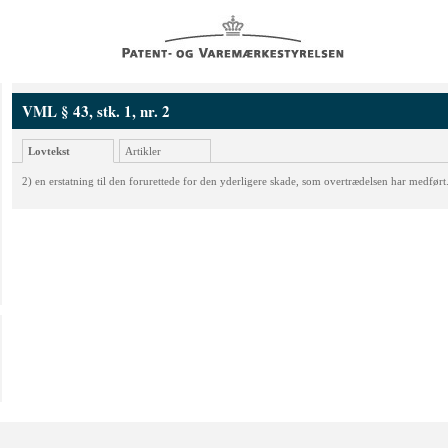
VML § 43, stk. 1, nr. 2
Lovtekst
Artikler
2) en erstatning til den forurettede for den yderligere skade, som overtrædelsen har medført