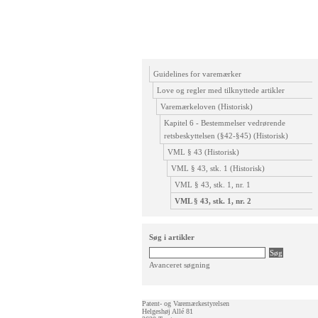
Guidelines for varemærker
Love og regler med tilknyttede artikler
Varemærkeloven (Historisk)
Kapitel 6 - Bestemmelser vedrørende
retsbeskyttelsen (§42-§45) (Historisk)
VML § 43 (Historisk)
VML § 43, stk. 1 (Historisk)
VML § 43, stk. 1, nr. 1
VML § 43, stk. 1, nr. 2
Søg i artikler
Avanceret søgning
Patent- og Varemærkestyrelsen
Helgeshøj Allé 81