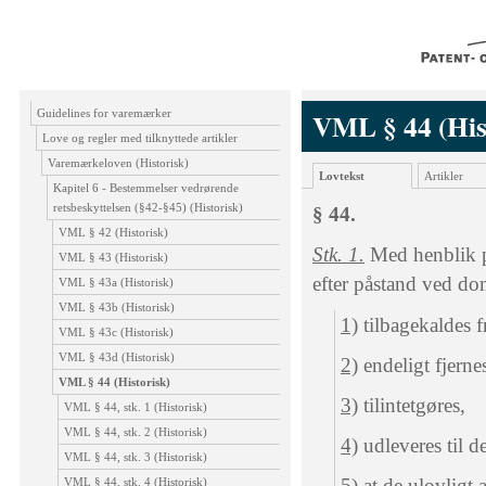
Guidelines for varemærker
VML § 44 (His
Love og regler med tilknyttede artikler
Varemærkeloven (Historisk)
Lovtekst
Artikler
Kapitel 6 - Bestemmelser vedrørende
retsbeskyttelsen (§42-§45) (Historisk)
§ 44.
VML § 42 (Historisk)
Stk. 1.
Med henblik p
VML § 43 (Historisk)
efter påstand ved do
VML § 43a (Historisk)
VML § 43b (Historisk)
1)
tilbagekaldes f
VML § 43c (Historisk)
VML § 43d (Historisk)
2)
endeligt fjerne
VML § 44 (Historisk)
3)
tilintetgøres,
VML § 44, stk. 1 (Historisk)
VML § 44, stk. 2 (Historisk)
4)
udleveres til de
VML § 44, stk. 3 (Historisk)
5)
at de ulovligt 
VML § 44, stk. 4 (Historisk)