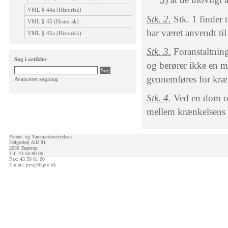
VML § 44a (Historisk)
Stk. 2.
Stk. 1 finder 
VML § 45 (Historisk)
har været anvendt til
VML § 45a (Historisk)
Stk. 3.
Foranstaltnin
Søg i artikler
og berører ikke en mu
gennemføres for kræ
Avanceret søgning
Stk. 4.
Ved en dom om 
mellem krænkelsens o
Patent- og Varemærkestyrelsen
Helgeshøj Allé 81
2630 Taastrup
Tlf: 43 50 80 00
Fax: 43 50 81 00
E-mail:
pvs@dkpto.dk