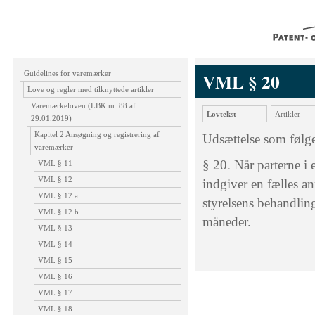
Guidelines for varemærker
VML § 20
Love og regler med tilknyttede artikler
Varemærkeloven (LBK nr. 88 af
Lovtekst
Artikler
29.01.2019)
Kapitel 2 Ansøgning og registrering af
Udsættelse som følge
varemærker
§ 20. Når parterne i
VML § 11
VML § 12
indgiver en fælles a
VML § 12 a.
styrelsens behandlin
VML § 12 b.
måneder.
VML § 13
VML § 14
VML § 15
VML § 16
VML § 17
VML § 18