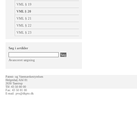
VML § 19
VML § 20
VML § 21
VML § 22
VML § 23
Søg i artikler
Avanceret søgning
Patent- og Varemærkestyrelsen
Helgeshøj Allé 81
2630 Taastrup
Tlf: 43 50 80 00
Fax: 43 50 81 00
E-mail:
pvs@dkpto.dk