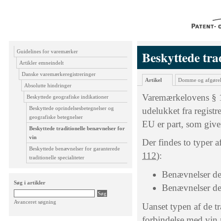
Guidelines for varemærker
Beskyttede tra
Artikler emneindelt
Danske varemærkeregistreringer
Artikel
Domme og afgørel
Absolutte hindringer
Varemærkelovens § 14
Beskyttede geografiske indikationer
Beskyttede oprindelsesbetegnelser og
udelukket fra registre
geografiske betegnelser
EU er part, som giver
Beskyttede traditionelle benævnelser for
vin
Der findes to typer a
Beskyttede benævnelser for garanterede
112
):
traditionelle specialiteter
Benævnelser de
Søg i artikler
Benævnelser der
Avanceret søgning
Uanset typen af de t
forbindelse med vin 