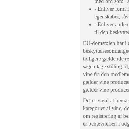
med ord som "ar
- Enhver form fo
egenskaber, såv
- Enhver anden p
til den beskytte
EU-domstolen har i d
beskyttelsesomfanget
tidligere gældende re
sagen tage stilling ti
vine fra den medlems
gælder vine producer
gælder vine producer
Det er værd at bemær
kategorier af vine, d
om registrering af be
er benævnelsen i ud