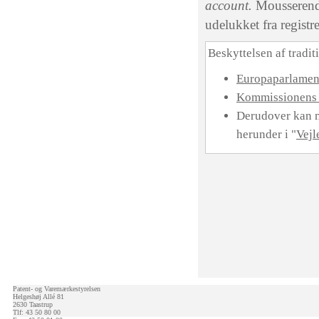
account.
Mousserende
udelukket fra registr
Beskyttelsen af tradit
Europaparlament
Kommissionens 
Derudover kan m
herunder i "
Vejl
Patent- og Varemærkestyrelsen
Helgeshøj Allé 81
2630 Taastrup
Tlf: 43 50 80 00