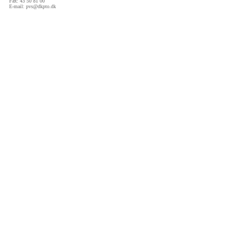
Fax: 43 50 81 00
E-mail:
pvs@dkpto.dk