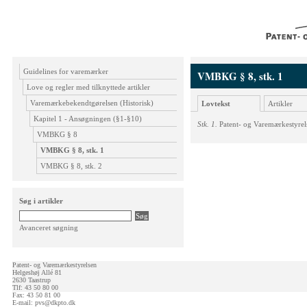
Guidelines for varemærker
VMBKG § 8, stk. 1
Love og regler med tilknyttede artikler
Varemærkebekendtgørelsen (Historisk)
Lovtekst
Artikler
Kapitel 1 - Ansøgningen (§1-§10)
Stk. 1.
Patent- og Varemærkestyrels
VMBKG § 8
VMBKG § 8, stk. 1
VMBKG § 8, stk. 2
Søg i artikler
Avanceret søgning
Patent- og Varemærkestyrelsen
Helgeshøj Allé 81
2630 Taastrup
Tlf: 43 50 80 00
Fax: 43 50 81 00
E-mail:
pvs@dkpto.dk