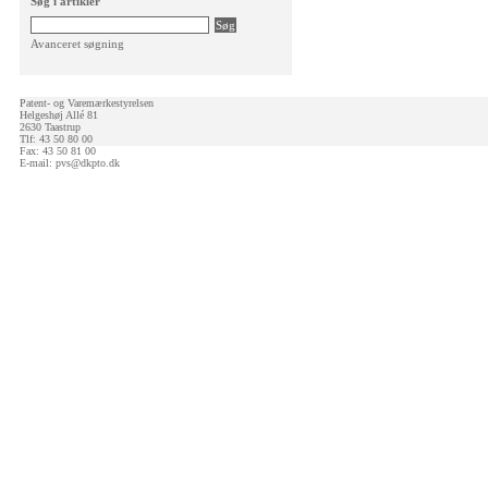
Søg i artikler
Avanceret søgning
Patent- og Varemærkestyrelsen
Helgeshøj Allé 81
2630 Taastrup
Tlf: 43 50 80 00
Fax: 43 50 81 00
E-mail:
pvs@dkpto.dk