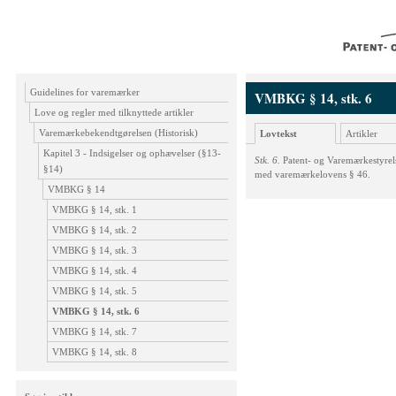
Guidelines for varemærker
VMBKG § 14, stk. 6
Love og regler med tilknyttede artikler
Varemærkebekendtgørelsen (Historisk)
Lovtekst
Artikler
Kapitel 3 - Indsigelser og ophævelser (§13-
Stk. 6.
Patent- og Varemærkestyrel
§14)
med varemærkelovens § 46.
VMBKG § 14
VMBKG § 14, stk. 1
VMBKG § 14, stk. 2
VMBKG § 14, stk. 3
VMBKG § 14, stk. 4
VMBKG § 14, stk. 5
VMBKG § 14, stk. 6
VMBKG § 14, stk. 7
VMBKG § 14, stk. 8