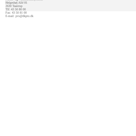
Helgeshøj Allé 81
2630 Taastrup
Tlf: 43 50 80 00
Fax: 43 50 81 00
E-mail:
pvs@dkpto.dk