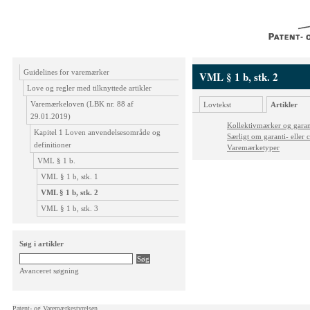
Guidelines for varemærker
VML § 1 b, stk. 2
Love og regler med tilknyttede artikler
Varemærkeloven (LBK nr. 88 af
Lovtekst
Artikler
29.01.2019)
Kollektivmærker og garant
Kapitel 1 Loven anvendelsesområde og
Særligt om garanti- eller 
definitioner
Varemærketyper
VML § 1 b.
VML § 1 b, stk. 1
VML § 1 b, stk. 2
VML § 1 b, stk. 3
Søg i artikler
Avanceret søgning
Patent- og Varemærkestyrelsen