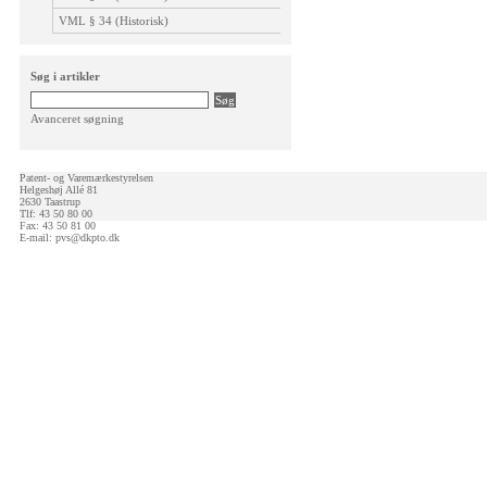
VML § 34 (Historisk)
Søg i artikler
Avanceret søgning
Patent- og Varemærkestyrelsen
Helgeshøj Allé 81
2630 Taastrup
Tlf: 43 50 80 00
Fax: 43 50 81 00
E-mail:
pvs@dkpto.dk