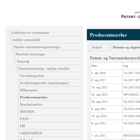
Guidelines for varemærker
Producentmærker
Artikler emneindelt
Danske varemærkeregistreringer
Artikel
Domme og afgøre
Absolutte hindringer
Patent- og Varemærkestyrels
Særpræg
Dato
Sag
Eksempelsamling - særlige områder
5. apr 2018
VA 2017 0
Farvebetegnelser
8. sep 2017
VA 2017 0
Kvalitetsangivelser (anprisninger)
18. aug 2017
VA 2016 0
Målgruppen
30. aug 2011
MP105821
Producentmærker
30. aug 2011
VA 2011 0
Resultatmærker
9. aug 2011
VA 2011 0
DIN/MIN
19. jul 2011
VA 2010 0
EASY
8. jun 2011
VA 2010 0
FRI
GRØN/GREEN
7. jun 2011
MP105522