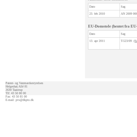
Dato
Sag
23. feb 2010
AN 2009 0
EU-Domstole (hentet fra EU
Dato
Sag
13. apr 2011
T-523/09
(S
Patent- og Varemærkestyrelsen
Helgeshøj Allé 81
2630 Taastrup
Tlf: 43 50 80 00
Fax: 43 50 81 00
E-mail:
pvs@dkpto.dk