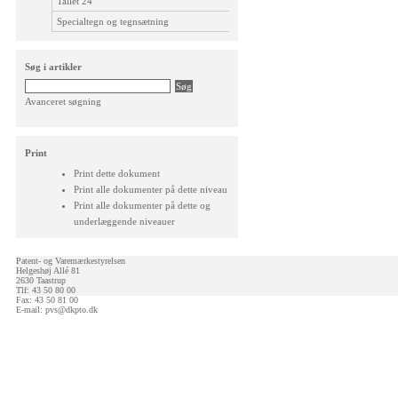
Tallet 24
Specialtegn og tegnsætning
Søg i artikler
Avanceret søgning
Print
Print dette dokument
Print alle dokumenter på dette niveau
Print alle dokumenter på dette og
underlæggende niveauer
Patent- og Varemærkestyrelsen
Helgeshøj Allé 81
2630 Taastrup
Tlf: 43 50 80 00
Fax: 43 50 81 00
E-mail:
pvs@dkpto.dk