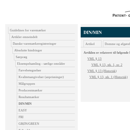
Guidelines for varemærker
DIN/MIN
Artikler emneindelt
Danske varemærkeregistreringer
Artikel
Domme og afgørel
Absolutte hindringer
Artiklen er relateret til følgende
Særpræg
VML § 13
Eksempelsamling - særlige områder
VML § 13, stk. 1, nr. 2
Farvebetegnelser
VML § 13 (Historisk)
Kvalitetsangivelser (anprisninger)
VML § 13, stk. 1 (Historisk)
Målgruppen
Producentmærker
Resultatmærker
DIN/MIN
EASY
FRI
GRØN/GREEN