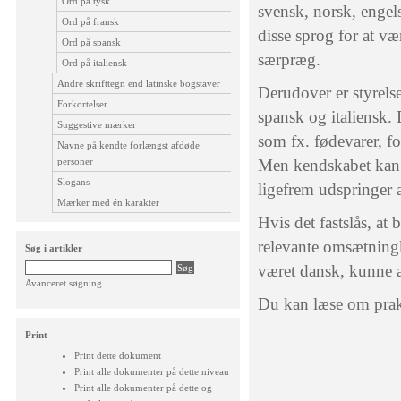
Ord på tysk
svensk, norsk, engels
Ord på fransk
disse sprog for at v
Ord på spansk
særpræg.
Ord på italiensk
Andre skrifttegn end latinske bogstaver
Derudover er styrelse
Forkortelser
spansk og italiensk.
Suggestive mærker
som fx. fødevarer, fo
Navne på kendte forlængst afdøde
personer
Men kendskabet kan o
Slogans
ligefrem udspringer 
Mærker med én karakter
Hvis det fastslås, at
relevante omsætning
Søg i artikler
været dansk, kunne 
Avanceret søgning
Du kan læse om praksi
Print
Print dette dokument
Print alle dokumenter på dette niveau
Print alle dokumenter på dette og