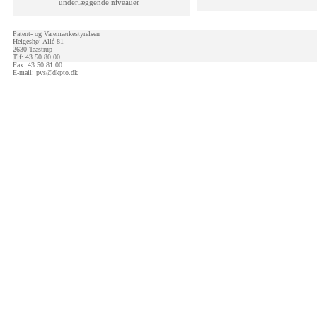
underlæggende niveauer
Patent- og Varemærkestyrelsen
Helgeshøj Allé 81
2630 Taastrup
Tlf: 43 50 80 00
Fax: 43 50 81 00
E-mail:
pvs@dkpto.dk