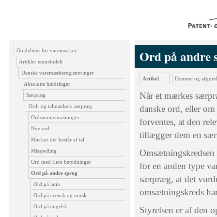
Guidelines for varemærker
Ord på andre 
Artikler emneindelt
Danske varemærkeregistreringer
Artikel
Domme og afgørel
Absolutte hindringer
Når et mærkes særpræ
Særpræg
Ord- og talmærkers særpræg
danske ord, eller om 
Ordsammensætninger
forventes, at den re
Nye ord
tillægger dem en sær
Mærker der består af tal
Misspelling
Omsætningskredsen f
Ord med flere betydninger
for en anden type va
Ord på andre sprog
særpræg, at det vurd
Ord på latin
omsætningskreds har 
Ord på svensk og norsk
Ord på engelsk
Styrelsen er af den o