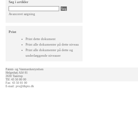
Søg i artikler
Avanceret søgning
Print
Print dette dokument
Print alle dokumenter på dette niveau
Print alle dokumenter på dette og
underlæggende niveauer
Patent- og Varemærkestyrelsen
Helgeshøj Allé 81
2630 Taastrup
Tlf: 43 50 80 00
Fax: 43 50 81 00
E-mail:
pvs@dkpto.dk