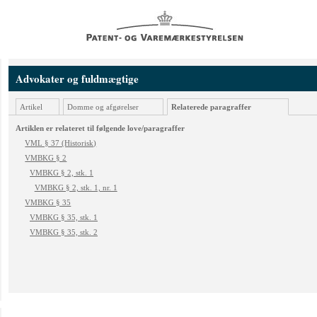
Advokater og fuldmægtige
Artikel
Domme og afgørelser
Relaterede paragraffer
Artiklen er relateret til følgende love/paragraffer
VML § 37 (Historisk)
VMBKG § 2
VMBKG § 2, stk. 1
VMBKG § 2, stk. 1, nr. 1
VMBKG § 35
VMBKG § 35, stk. 1
VMBKG § 35, stk. 2