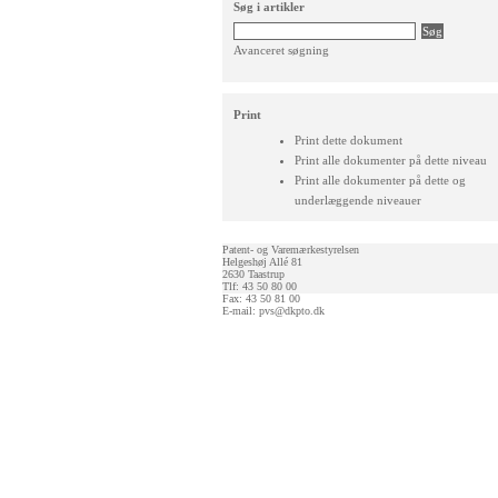
Søg i artikler
Avanceret søgning
Print
Print dette dokument
Print alle dokumenter på dette niveau
Print alle dokumenter på dette og
underlæggende niveauer
Patent- og Varemærkestyrelsen
Helgeshøj Allé 81
2630 Taastrup
Tlf: 43 50 80 00
Fax: 43 50 81 00
E-mail:
pvs@dkpto.dk