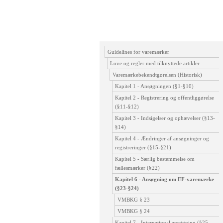
Guidelines for varemærker
Love og regler med tilknyttede artikler
Varemærkebekendtgørelsen (Historisk)
Kapitel 1 - Ansøgningen (§1-§10)
Kapitel 2 - Registrering og offentliggørelse
(§11-§12)
Kapitel 3 - Indsigelser og ophævelser (§13-
§14)
Kapitel 4 - Ændringer af ansøgninger og
registreringer (§15-§21)
Kapitel 5 - Særlig bestemmelse om
fællesmærker (§22)
Kapitel 6 - Ansøgning om EF-varemærke
(§23-§24)
VMBKG § 23
VMBKG § 24
Kapitel 7 - International ansøgning (§25-