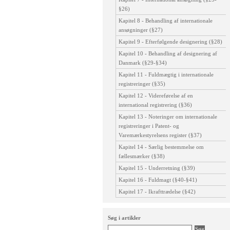
§26)
Kapitel 8 - Behandling af internationale
ansøgninger (§27)
Kapitel 9 - Efterfølgende designering (§28)
Kapitel 10 - Behandling af designering af
Danmark (§29-§34)
Kapitel 11 - Fuldmægtig i internationale
registreringer (§35)
Kapitel 12 - Videreførelse af en
international registrering (§36)
Kapitel 13 - Noteringer om internationale
registreringer i Patent- og
Varemærkestyrelsens register (§37)
Kapitel 14 - Særlig bestemmelse om
fællesmærker (§38)
Kapitel 15 - Underretning (§39)
Kapitel 16 - Fuldmagt (§40-§41)
Kapitel 17 - Ikrafttrædelse (§42)
Søg i artikler