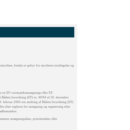
tyrelsen, betales et gebyr for styrelsens modtagelse og
om en EF-varemærkeansøgnings eller EF-
 i Rådets forordning (EF) nr. 40/94 af 20. december
9. februar 2004 om ændring af Rådets forordning (EF)
s efter reglerne for ansøgning og registrering efter
ællesmærker.
 samme ansøgningsdato, prioritetsdato eller