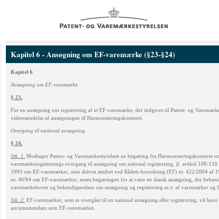
Kapitel 6 - Ansøgning om EF-varemærke (§23-§24)
Kapitel 6
Ansøgning om EF-varemærke
§ 23.
For en ansøgning om registrering af et EF-varemærke, der indgives til Patent- og Varemærkes
videresendelse af ansøgningen til Harmoniseringskontoret.
Overgang til national ansøgning
§ 24.
Stk. 1.
Modtager Patent- og Varemærkestyrelsen en begæring fra Harmoniseringskontoret 
varemærkeregistrerings overgang til ansøgning om national registrering, jf. artikel 108-110
1993 om EF-varemærker, som delvist ændret ved Rådets forordning (EF) nr. 422/2004 af 1
nr. 40/94 om EF-varemærker, anses begæringen for at være en dansk ansøgning, der behandle
varemærkeloven og bekendtgørelsen om ansøgning og registrering m.v. af varemærker og f
Stk. 2.
EF-varemærker, som er overgået til en national ansøgning eller registrering, vil have
anciennitetsdato som EF-varemærket.