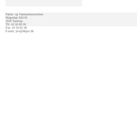
Patent- og Varemærkestyrelsen
Helgeshøj Allé 81
2630 Taastrup
Tlf: 43 50 80 00
Fax: 43 50 81 00
E-mail:
pvs@dkpto.dk