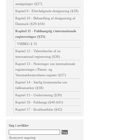
ansøgninger (§27)
Kapitel 9 - Efterfølgende designering (§28)
Kapitel 10 - Behandling af designering af
Danmark (§29-§34)
Kapitel 11 - Fuldmægtig i internationale
registreringer (§35)
VMBKG § 35
Kapitel 12 - Videreførelse af en
international registrering (§36)
Kapitel 13 - Noteringer om internationale
registreringer i Patent- og
Varemærkestyrelsens register (§37)
Kapitel 14 - Særlig bestemmelse om
fællesmærker (§38)
Kapitel 15 - Underretning (§39)
Kapitel 16 - Fuldmagt (§40-§41)
Kapitel 17 - Ikrafttrædelse (§42)
Søg i artikler
Avanceret søgning