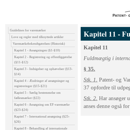
Guidelines for varemærker
Kapitel 11 - Fu
Love og regler med tilknyttede artikler
Varemærkebekendtgørelsen (Historisk)
Kapitel 11
Kapitel 1 - Ansøgningen (§1-§10)
Kapitel 2 - Registrering og offentliggørelse
Fuldmægtig i interna
(§11-§12)
§ 35.
Kapitel 3 - Indsigelser og ophævelser (§13-
§14)
Stk. 1.
Patent- og V
Kapitel 4 - Ændringer af ansøgninger og
registreringer (§15-§21)
37 opfordre til udpeg
Kapitel 5 - Særlig bestemmelse om
Stk. 2.
Har ansøger ud
fællesmærker (§22)
Kapitel 6 - Ansøgning om EF-varemærke
anses denne også for
(§23-§24)
Kapitel 7 - International ansøgning (§25-
§26)
Kapitel 8 - Behandling af internationale