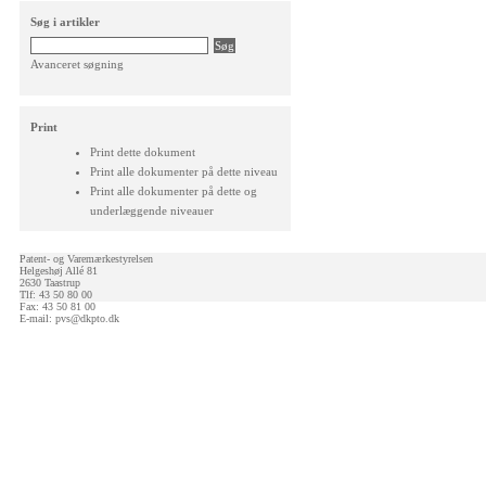
Søg i artikler
Avanceret søgning
Print
Print dette dokument
Print alle dokumenter på dette niveau
Print alle dokumenter på dette og
underlæggende niveauer
Patent- og Varemærkestyrelsen
Helgeshøj Allé 81
2630 Taastrup
Tlf: 43 50 80 00
Fax: 43 50 81 00
E-mail:
pvs@dkpto.dk