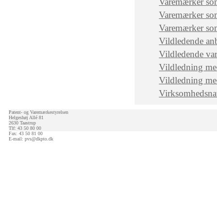
Varemærker som
Varemærker som
Varemærker som
Vildledende anb
Vildledende va
Vildledning me
Vildledning med
Virksomhedsna
Patent- og Varemærkestyrelsen
Helgeshøj Allé 81
2630 Taastrup
Tlf: 43 50 80 00
Fax: 43 50 81 00
E-mail:
pvs@dkpto.dk