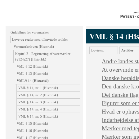
Guidelines for varemærker
VML § 14 (His
Love og regler med tilknyttede artikler
Varemærkeloven (Historisk)
Lovtekst
Artikler
Kapitel 2 - Registrering af varemærker
(§12-§27) (Historisk)
Andre landes s
VML § 12 (Historisk)
At overvinde e
VML § 13 (Historisk)
Danske heraldi
VML § 14 (Historisk)
Den danske kr
VML § 14, nr. 1 (Historisk)
Det danske flag
VML § 14, nr. 2 (Historisk)
Figurer som er 
VML § 14, nr. 3 (Historisk)
VML § 14, nr. 4 (Historisk)
Hvad er ophavs
VML § 14, nr. 5 (Historisk)
Indarbejdelse a
VML § 15 (Historisk)
Mærker med tegn
VML § 16 (Historisk)
Mærker som ind
VML § 17 (Historisk)